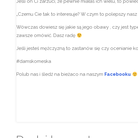
Jeśli on Ci zarzuci, że pewnie miałaś ich wielu, to powie
„Czemu Cie tak to interesuje? W czym to polepszy nasz
Wówczas dowiesz się jakie są jego obawy , czy jest typ
zawsze omówić. Dasz radę
Jeśli jesteś mężczyzną to zastanów się czy ocenianie 
#damskomeska
Polub nas i śledź na bieżaco na naszym
Facebooku