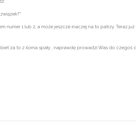
dz:
 związek?”
em numer 1 lub 2, a może jeszcze inaczej na to patrzy. Teraz j
kobiet za to z iloma spały , naprawdę prowadzi Was do czegoś