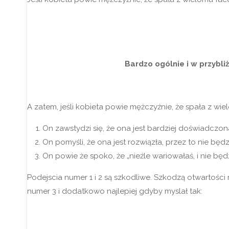
Bardzo ogólnie i w przybli
A zatem, jeśli kobieta powie mężczyźnie, że spała z wiel
On zawstydzi się, że ona jest bardziej doświadczon
On pomyśli, że ona jest rozwiązła, przez to nie bę
On powie że spoko, że „nieźle wariowałaś, i nie będ
Podejscia numer 1 i 2 są szkodliwe. Szkodzą otwartości
numer 3 i dodatkowo najlepiej gdyby myslał tak: