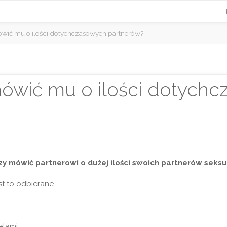
ówić mu o ilości dotychczasowych partnerów?
ówić mu o ilości dotych
czy mówić partnerowi o dużej ilości swoich partnerów seksu
t to odbierane.
etami…