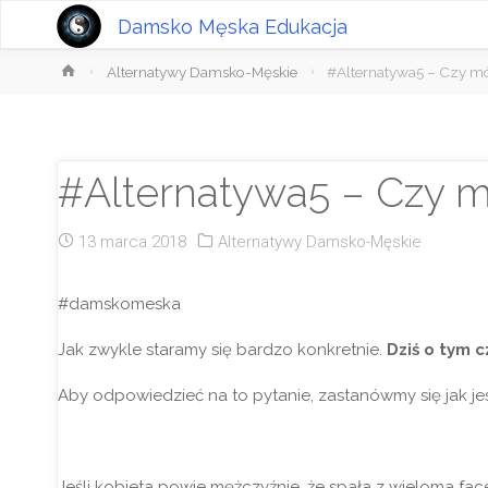
Damsko Męska Edukacja
Strona
Alternatywy Damsko-Męskie
#Alternatywa5 – Czy m
główna
#Alternatywa5 – Czy m
13 marca 2018
Alternatywy Damsko-Męskie
#damskomeska
Jak zwykle staramy się bardzo konkretnie.
Dziś o tym 
Aby odpowiedzieć na to pytanie, zastanówmy się jak jes
Jeśli kobieta powie mężczyźnie, że spała z wieloma fac