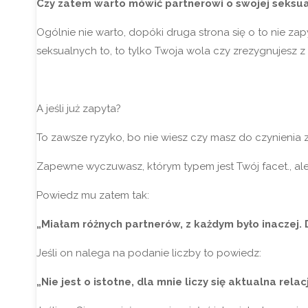
Czy zatem warto mówić partnerowi o swojej seksua
Ogólnie nie warto, dopóki druga strona się o to nie zapy
seksualnych to, to tylko Twoja wola czy zrezygnujesz z 
A jeśli już zapyta?
To zawsze ryzyko, bo nie wiesz czy masz do czynienia z
Zapewne wyczuwasz, którym typem jest Twój facet., a
Powiedz mu zatem tak:
„Miałam różnych partnerów, z każdym było inaczej. D
Jeśli on nalega na podanie liczby to powiedz:
„Nie jest o istotne, dla mnie liczy się aktualna rel