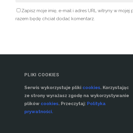
Zapisz moje imię, e-mail i adres URL witryny w moje
razem będę chciał dodać komentarz.
PLIKI COOKIES
Serwis wykorzystuje pliki
cookies
. Korzystając
ze strony wyrażasz zgodę na wykorzystywanie
plików
cookies
. Przeczytaj:
Polityka
prywatności.