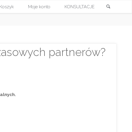
Szukaj
Koszyk
Moje konto
KONSULTACJE
Przejdź
do
treści
czasowych partnerów?
alnych.