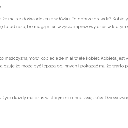
.
 że ma się doświadczenie w łóżku. To dobrze prawda? Kobiety 
ię to od razu, bo mogą mieć w życiu imprezowy czas w którym c
 mężczyzną mówi kobiecie że miał wiele kobiet. Kobieta jest w 
a czuje że może być lepsza od innych i pokazać mu że warto prz
e w życiu każdy ma czas w którym nie chce związków. Dziewczyny