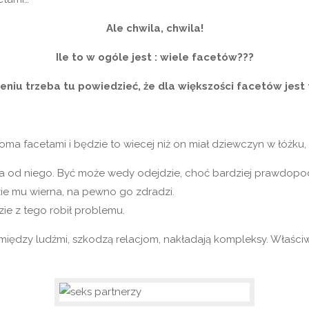
Ale chwila, chwila!
Ile to w ogóle jest : wiele facetów???
żeniu trzeba tu powiedzieć, że dla większości facetów jest 
oma facetami i będzie to wiecej niż on miał dziewczyn w łóżku, 
a od niego. Być może wedy odejdzie, choć bardziej prawdopodobne
dzie mu wierna, na pewno go zdradzi.
zie z tego robił problemu.
 między ludźmi, szkodzą relacjom, nakładają kompleksy. Właściwe