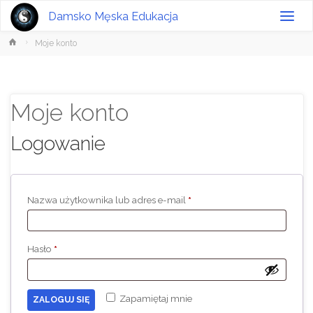
Damsko Męska Edukacja
Strona
Moje konto
główna
Moje konto
Logowanie
Wymagane
Nazwa użytkownika lub adres e-mail
*
Wymagane
Hasło
*
Zapamiętaj mnie
ZALOGUJ SIĘ