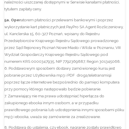
należności uiszczanej dostępnymi w Serwisie kanałami płatności,
tytułem zapłaty ceny.
5a. Oper
atorem płatności przelewami bankowymi i poprzez
wykorzystanie kart płatniczych jest PayPro SA Agent Rozliczeniowy,
ul. Kanclerska 15, 60-327 Poznań, wpisany do Rejestru
Przedsiębiorców Krajowego Rejestru Sądowego prowadzonego
przez Sąd Rejonowy Poznań Nowe Miasto i Wilda w Poznaniu, VIII
Wydział Gospodarczy Krajowego Rejestru Sądowego pod
numerem KRS 0000347935, NIP 7792369887, Regon 301345068.
6. Podstawowym sposobem dostawy zamówionego kursu jest
pobranie przez Użytkownika mp3 i PDF drogą teletransmisji
poprzez łącze internetowe bezpośrednio do pamięci komputera
przy pomocy którego następowało będzie pobieranie.
7. Zamawiający nie ma prawa udostępniać hiperłącza do
zakupionego ebooka innym osobom, a w przypadku
prawidłowego pobrania lub udostępnienia innymi sposobami pliku
mp3 i ebooka, uważa się zamówienie za zrealizowane.
8. Podstawą do ustalenia, czy ebook, nagranie zostały prawidłowo