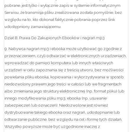
pobrane, jest tylko i wyłącznie zapis w systemie informatycznym
Serwisu, że transmisja pliku zrealizowana została pomyślnie, bez
względu na to, kto dokonał faktycznie pobrania poprzez link
udostępniony zamawiającemu.
Dział B. Prawa Do Zakupionych Ebooków i nagrań mp3
9. Nabywca nagrań mp3 i ebooka może użytkować go zgodnie z
przeznaczeniem, czyli odtwarzać w elektronicznych urządzeniach,
wprowadzać do pamięci komputera lub innych właściwych
urządzeń w celu zapoznania się z treścią utworu, bez możliwości
powielania pliku ebooka, kopiowania i wykorzystywania w sposób
niedozwolony prawem jego treści w całości lub we fragmentach
albo zmieniania jego struktury elektronicznej (np. format pliku) lub
innego modyfikowania pliku mp3, ebooka (np. usuwanie
zabezpieczeń lub oznaczeń). Niedozwolone jest również
dystrybuowanie takiego ebooka oraz nagrań, udostępnianie lub
odtwarzanie publiczne, bez względu na cel i formę tych działań.
Wszystko powyższe może być uzgodnione inaczej z