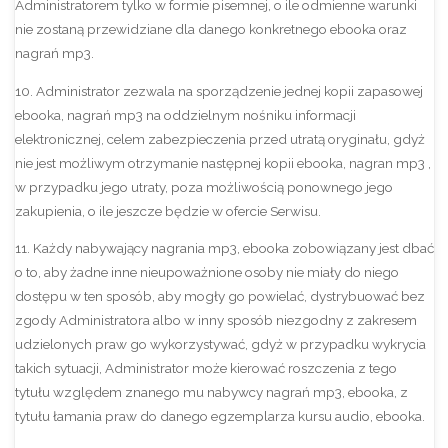
Administratorem tylko w formie pisemnej, o ile odmienne warunki
nie zostaną przewidziane dla danego konkretnego ebooka oraz
nagrań mp3.
10. Administrator zezwala na sporządzenie jednej kopii zapasowej
ebooka, nagrań mp3 na oddzielnym nośniku informacji
elektronicznej, celem zabezpieczenia przed utratą oryginału, gdyż
nie jest możliwym otrzymanie następnej kopii ebooka, nagran mp3 ,
w przypadku jego utraty, poza możliwością ponownego jego
zakupienia, o ile jeszcze będzie w ofercie Serwisu.
11. Każdy nabywający nagrania mp3, ebooka zobowiązany jest dbać
o to, aby żadne inne nieupoważnione osoby nie miały do niego
dostępu w ten sposób, aby mogły go powielać, dystrybuować bez
zgody Administratora albo w inny sposób niezgodny z zakresem
udzielonych praw go wykorzystywać, gdyż w przypadku wykrycia
takich sytuacji, Administrator może kierować roszczenia z tego
tytułu względem znanego mu nabywcy nagrań mp3, ebooka, z
tytułu łamania praw do danego egzemplarza kursu audio, ebooka.