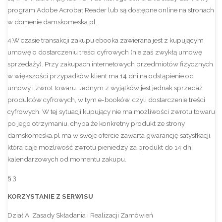
program Adobe Acrobat Reader lub są dostępne online na stronach
w domenie damskomeska.pl.
4.W czasie transakcji zakupu ebooka zawierana jest z kupującym
umowę o dostarczeniu treści cyfrowych (nie zaś zwykłą umowę
sprzedaży). Przy zakupach internetowych przedmiotów fizycznych
w większości przypadków klient ma 14 dni na odstąpienie od
umowy i zwrot towaru. Jednym z wyjątków jest jednak sprzedaż
produktów cyfrowych, w tym e-booków. czyli dostarczenie treści
cyfrowych. W tej sytuacji kupujący nie ma możliwości zwrotu towaru
po jego otrzymaniu, chyba że konkretny produkt ze strony
damskomeska.pl ma w swoje ofercie zawarta gwarancję satysfkacji,
która daje mozliwość zwrotu pieniedzy za produkt do 14 dni
kalendarzowych od momentu zakupu.
§ 3
KORZYSTANIE Z SERWISU
Dział A. Zasady Składania i Realizacji Zamówień