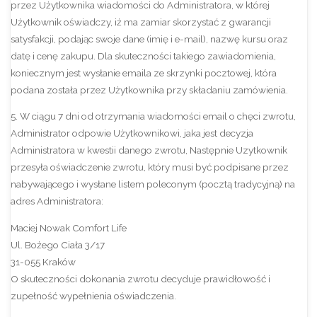
przez Użytkownika wiadomości do Administratora, w której
Użytkownik oświadczy, iż ma zamiar skorzystać z gwarancji
satysfakcji, podając swoje dane (imię i e-mail), nazwę kursu oraz
datę i cenę zakupu. Dla skuteczności takiego zawiadomienia,
koniecznym jest wysłanie emaila ze skrzynki pocztowej, która
podana została przez Użytkownika przy składaniu zamówienia.
5. W ciągu 7 dni od otrzymania wiadomości email o chęci zwrotu,
Administrator odpowie Użytkownikowi, jaka jest decyzja
Administratora w kwestii danego zwrotu, Następnie Uzytkownik
przesyła oświadczenie zwrotu, który musi być podpisane przez
nabywającego i wysłane listem poleconym (pocztą tradycyjną) na
adres Administratora:
Maciej Nowak Comfort Life
Ul. Bożego Ciała 3/17
31-055 Kraków
O skuteczności dokonania zwrotu decyduje prawidłowość i
zupełność wypełnienia oświadczenia.