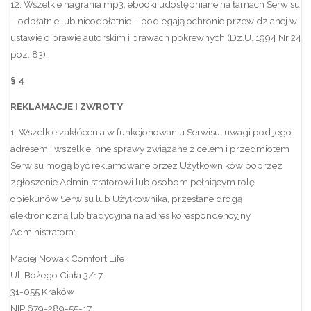
12. Wszelkie nagrania mp3, ebooki udostępniane na łamach Serwisu
– odpłatnie lub nieodpłatnie – podlegają ochronie przewidzianej w
ustawie o prawie autorskim i prawach pokrewnych (Dz.U. 1994 Nr 24
poz. 83).
§ 4
REKLAMACJE I ZWROTY
1. Wszelkie zakłócenia w funkcjonowaniu Serwisu, uwagi pod jego
adresem i wszelkie inne sprawy związane z celem i przedmiotem
Serwisu mogą być reklamowane przez Użytkowników poprzez
zgłoszenie Administratorowi lub osobom pełniącym rolę
opiekunów Serwisu lub Użytkownika, przesłane drogą
elektroniczną lub tradycyjna na adres korespondencyjny
Administratora:
Maciej Nowak Comfort Life
Ul. Bożego Ciała 3/17
31-055 Kraków
NIP 679-289-55-17