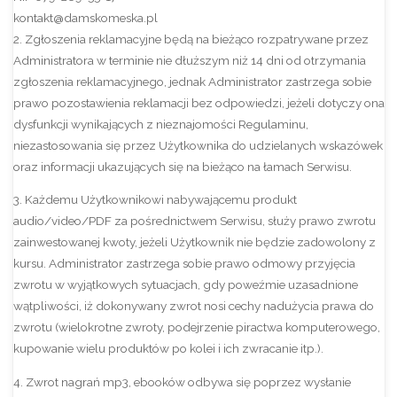
kontakt@damskomeska.pl
2. Zgłoszenia reklamacyjne będą na bieżąco rozpatrywane przez
Administratora w terminie nie dłuższym niż 14 dni od otrzymania
zgłoszenia reklamacyjnego, jednak Administrator zastrzega sobie
prawo pozostawienia reklamacji bez odpowiedzi, jeżeli dotyczy ona
dysfunkcji wynikających z nieznajomości Regulaminu,
niezastosowania się przez Użytkownika do udzielanych wskazówek
oraz informacji ukazujących się na bieżąco na łamach Serwisu.
3. Każdemu Użytkownikowi nabywającemu produkt
audio/video/PDF za pośrednictwem Serwisu, służy prawo zwrotu
zainwestowanej kwoty, jeżeli Użytkownik nie będzie zadowolony z
kursu. Administrator zastrzega sobie prawo odmowy przyjęcia
zwrotu w wyjątkowych sytuacjach, gdy poweźmie uzasadnione
wątpliwości, iż dokonywany zwrot nosi cechy nadużycia prawa do
zwrotu (wielokrotne zwroty, podejrzenie piractwa komputerowego,
kupowanie wielu produktów po kolei i ich zwracanie itp.).
4. Zwrot nagrań mp3, ebooków odbywa się poprzez wysłanie