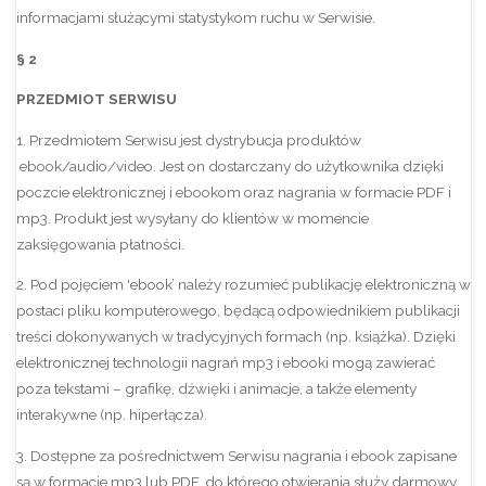
informacjami służącymi statystykom ruchu w Serwisie.
§ 2
PRZEDMIOT SERWISU
1. Przedmiotem Serwisu jest dystrybucja produktów
ebook/audio/video. Jest on dostarczany do użytkownika dzięki
poczcie elektronicznej i ebookom oraz nagrania w formacie PDF i
mp3. Produkt jest wysyłany do klientów w momencie
zaksięgowania płatności.
2. Pod pojęciem 'ebook’ należy rozumieć publikację elektroniczną w
postaci pliku komputerowego, będącą odpowiednikiem publikacji
treści dokonywanych w tradycyjnych formach (np. książka). Dzięki
elektronicznej technologii nagrań mp3 i ebooki mogą zawierać
poza tekstami – grafikę, dźwięki i animacje, a także elementy
interakywne (np. hiperłącza).
3. Dostępne za pośrednictwem Serwisu nagrania i ebook zapisane
są w formacie mp3 lub PDF, do którego otwierania służy darmowy