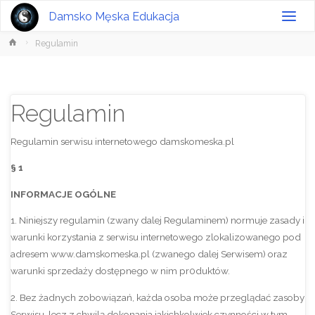
Damsko Męska Edukacja
Strona
Regulamin
główna
Regulamin
Regulamin serwisu internetowego damskomeska.pl
§ 1
INFORMACJE OGÓLNE
1. Niniejszy regulamin (zwany dalej Regulaminem) normuje zasady i
warunki korzystania z serwisu internetowego zlokalizowanego pod
adresem www.damskomeska.pl (zwanego dalej Serwisem) oraz
warunki sprzedaży dostępnego w nim pr0duktów.
2. Bez żadnych zobowiązań, każda osoba może przeglądać zasoby
Serwisu, lecz z chwilą dokonania jakichkolwiek czynności w tym