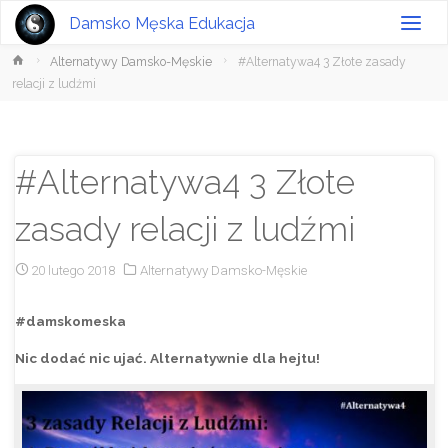
Damsko Męska Edukacja
Strona
Alternatywy Damsko-Męskie
#Alternatywa4 3 Złote zasady
główna
relacji z ludźmi
#Alternatywa4 3 Złote
zasady relacji z ludźmi
20 lutego 2018
Alternatywy Damsko-Męskie
#damskomeska
Nic dodać nic ujać. Alternatywnie dla hejtu!