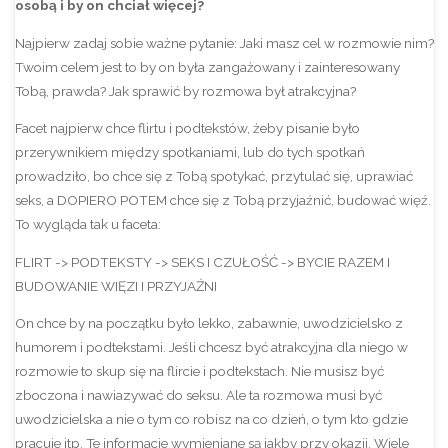
osobą i by on chciał więcej?
Najpierw zadaj sobie ważne pytanie: Jaki masz cel w rozmowie nim?
Twoim celem jest to by on była zangażowany i zainteresowany
Tobą, prawda? Jak sprawić by rozmowa był atrakcyjna?
Facet najpierw chce flirtu i podtekstów, żeby pisanie było
przerywnikiem między spotkaniami, lub do tych spotkań
prowadziło, bo chce się z Tobą spotykać, przytulać się, uprawiać
seks, a DOPIERO POTEM chce się z Tobą przyjaźnić, budować więź.
To wygląda tak u faceta:
FLIRT -> PODTEKSTY -> SEKS I CZUŁOŚĆ -> BYCIE RAZEM I
BUDOWANIE WIĘZI I PRZYJAŹNI
On chce by na początku było lekko, zabawnie, uwodzicielsko z
humorem i podtekstami. Jeśli chcesz być atrakcyjna dla niego w
rozmowie to skup się na flircie i podtekstach. Nie musisz być
zboczona i nawiazywać do seksu. Ale ta rozmowa musi być
uwodzicielska a nie o tym co robisz na co dzień, o tym kto gdzie
pracuje itp. Te informacje wymieniane są jakby przy okazji. Wiele