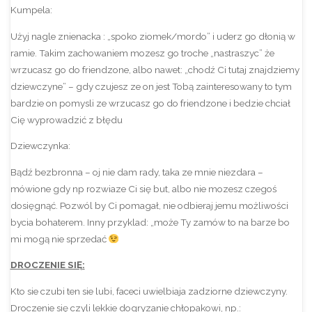
Kumpela:
Użyj nagle znienacka : „spoko ziomek/mordo” i uderz go dłonią w
ramie. Takim zachowaniem mozesz go troche „nastraszyc” że
wrzucasz go do friendzone, albo nawet: „chodź Ci tutaj znajdziemy
dziewczyne” – gdy czujesz ze on jest Tobą zainteresowany to tym
bardzie on pomysli ze wrzucasz go do friendzone i bedzie chciał
Cię wyprowadzić z błędu
Dziewczynka:
Bądź bezbronna – oj nie dam rady, taka ze mnie niezdara –
mówione gdy np rozwiaze Ci się but, albo nie mozesz czegoś
dosięgnąć. Pozwól by Ci pomagał, nie odbieraj jemu możliwości
bycia bohaterem. Inny przyklad: „może Ty zamów to na barze bo
mi mogą nie sprzedać
DROCZENIE SIĘ:
Kto sie czubi ten sie lubi, faceci uwielbiaja zadziorne dziewczyny.
Droczenie się czyli lekkie dogryzanie chłopakowi, np.: