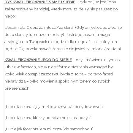
DYSKWALIFIKOWANIE SAMEJ SIEBIE
– gdy on juz jest Toba
zainteresowany bardziej, wtedy mówisz, że Ty nie pasujesz do
niego:
„Jestem dla Ciebie za młoda/za stara” (Gdy on jest odpowiednio
duzo starszy lub duzo młodszy). Jeśli będziesz dla niego
atrakcyjna, to Twój wiek nie będzie dla niego aż tak istotny i on
będzie Cię przekonywać, że wcale nie jesteś za młoda/za stara)
KWALIFIKOWANIE JEGO DO SIEBIE
– czyli mówienie o tym co
lubisz w facetach, ale w nie w formie stawiania wymagań by
ktokolwiek dostąpił zaszczytu bycia z Tobą – bo tego faceci
nienawidzą – tylko mowienia spokojnym tonem co swoich
preferencjach:
„Lubie facetów z jajami/odważnych/zdecydowanych”
„Lubie facetów, którzy potrafia mnie zaskoczyc”
„Lubie jak facet otwiera mi drzwi do samochodu”