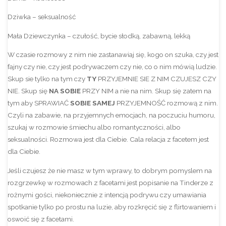
Dziwka – seksualność
Mała Dziewczynka – czułość, bycie słodką, zabawną, lekką
W czasie rozmowy z nim nie zastanawiaj się, kogo on szuka, czy jest
fajny czy nie, czy jest podrywaczem czy nie, co o nim mówią ludzie.
Skup sie tylko na tym czy
TY
PRZYJEMNIE SIE Z NIM CZUJESZ CZY
NIE. Skup się
NA SOBIE
PRZY NIM a nie na nim. Skup się zatem na
tym aby SPRAWIAĆ
SOBIE SAMEJ
PRZYJEMNOŚĆ rozmową z nim.
Czyli na zabawie, na przyjemnych emocjach, na poczuciu humoru,
szukaj w rozmowie śmiechu albo romantyczności, albo
seksualności. Rozmowa jest dla Ciebie. Cala relacja z facetem jest
dla Ciebie.
Jeśli czujesz że nie masz w tym wprawy, to dobrym pomyslem na
rozgrzewkę w rozmowach z facetami jest popisanie na Tinderze z
rożnymi gości, niekoniecznie z intencją podrywu czy umawiania
spotkanie tylko po prostu na luzie, aby rozkręcić się z flirtowaniem i
oswoić się z facetami.