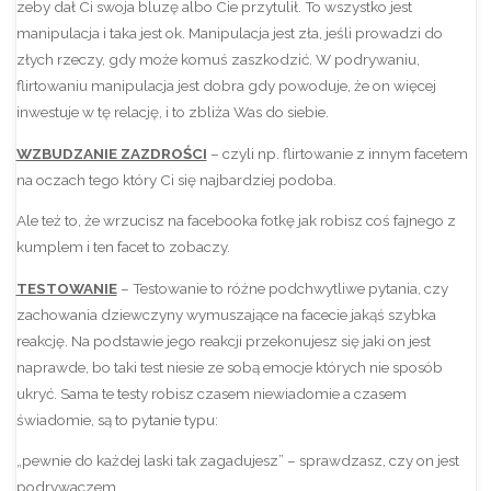
zeby dał Ci swoja bluzę albo Cie przytulił. To wszystko jest
manipulacja i taka jest ok. Manipulacja jest zła, jeśli prowadzi do
złych rzeczy, gdy może komuś zaszkodzić. W podrywaniu,
flirtowaniu manipulacja jest dobra gdy powoduje, że on więcej
inwestuje w tę relację, i to zbliża Was do siebie.
WZBUDZANIE ZAZDROŚCI
– czyli np. flirtowanie z innym facetem
na oczach tego który Ci się najbardziej podoba.
Ale też to, że wrzucisz na facebooka fotkę jak robisz coś fajnego z
kumplem i ten facet to zobaczy.
TESTOWANIE
– Testowanie to różne podchwytliwe pytania, czy
zachowania dziewczyny wymuszające na facecie jakąś szybka
reakcję. Na podstawie jego reakcji przekonujesz się jaki on jest
naprawde, bo taki test niesie ze sobą emocje których nie sposób
ukryć. Sama te testy robisz czasem niewiadomie a czasem
świadomie, są to pytanie typu:
„pewnie do każdej laski tak zagadujesz” – sprawdzasz, czy on jest
podrywaczem