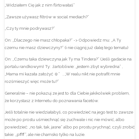
„Widziałem Cię jak z nim flirtowałaś”
„Zawsze używasz filtrów w social mediach?”
„Czy ty mnie podrywasz?”
On: „Dlaczego nie masz chłopaka?” -> Odpowiedz mu: „A Ty
czemu nie masz dziewczyny?” (i nie ciągnij już dalej tego tematu)
On: „Czemu taka dziewczyna jak Ty ma Tindera?” (Jeśli gadacie na
portalu randkowym) Ty: żartobliwie: „jestem zbyt wybredna” ,
„Mama mi kazała założyć ☺” , „W realu nikt nie potrafił mnie
rozśmieszyć więc może tu?”
Generalnie – nie pokazuj ze jest to dla Ciebie jakikolwiek problem,
że korzystasz z Internetu do poznawania facetów.
Jeśli totalnie nie wiedziałabyś, co powiedzieć na jego test to zawsze
może po prostu uśmiechnąć się zuchwale i nic nie mówić, albo
powiedzieć: „no tak, tak, jasne” albo po prostu prychnąć, czyli zrobić
takie: „pffff”, ale nie chamsko tylko na luzie.