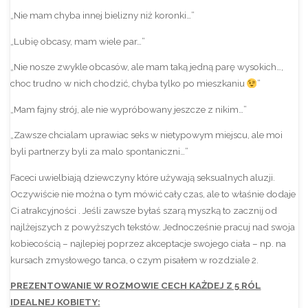
„Nie mam chyba innej bielizny niż koronki…”
„Lubię obcasy, mam wiele par…”
„Nie nosze zwykle obcasów, ale mam taką jedną parę wysokich…,
choc trudno w nich chodzić, chyba tylko po mieszkaniu
”
„Mam fajny strój, ale nie wypróbowany jeszcze z nikim…”
„Zawsze chcialam uprawiac seks w nietypowym miejscu, ale moi
byli partnerzy byli za malo spontaniczni…”
Faceci uwielbiają dziewczyny które używają seksualnych aluzji.
Oczywiście nie można o tym mówić cały czas, ale to właśnie dodaje
Ci atrakcyjności . Jeśli zawsze byłaś szarą myszką to zacznij od
najlżejszych z powyższych tekstów. Jednocześnie pracuj nad swoja
kobiecością – najlepiej poprzez akceptacje swojego ciała – np. na
kursach zmysłowego tanca, o czym pisałem w rozdziale 2.
PREZENTOWANIE W ROZMOWIE CECH KAŻDEJ Z 5 RÓL
IDEALNEJ KOBIETY: