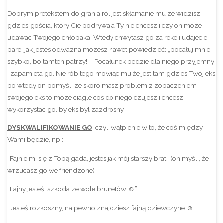
Dobrym pretekstem do grania ról jest skłamanie mu ze widzisz
gdzieś gościa, ktory Cie podrywa a Ty nie chcesz i czy on moze
udawac Twojego chłopaka. Wtedy chwytasz go za reke i udajecie
pare, jak jestes odwazna mozesz nawet powiedzieć: „pocałuj mnie
szybko, bo tamten patrzy!” . Pocałunek bedzie dla niego przyjemny
i zapamieta go. Nie rób tego mowiąc mu że jest tam gdzies Twój eks
bo wtedy on pomyśli ze skoro masz problem z zobaczeniem
swojego eks to moze ciagle cos do niego czujesz i chcesz
wykorzystac go, by eks byl zazdrosny.
DYSKWALIFIKOWANIE GO
, czyli wątpienie w to, że coś między
Wami będzie, np.:
„Fajnie mi się z Tobą gada, jestes jak mój starszy brat” (on myśli, że
wrzucasz go we friendzone)
„Fajny jesteś, szkoda ze wole brunetów ☺”
„Jesteś rozkoszny, na pewno znajdziesz fajną dziewczyne ☺”