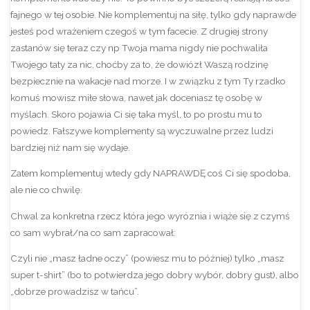
fajnego w tej osobie. Nie komplementuj na siłę, tylko gdy naprawde
jesteś pod wrażeniem czegoś w tym facecie. Z drugiej strony
zastanów się teraz czy np Twoja mama nigdy nie pochwaliła
Twojego taty za nic, choćby za to, że dowiózł Waszą rodzinę
bezpiecznie na wakacje nad morze. I w związku z tym Ty rzadko
komuś mowisz miłe słowa, nawet jak doceniasz tę osobę w
myślach. Skoro pojawia Ci się taka myśl, to po prostu mu to
powiedz. Fałszywe komplementy są wyczuwalne przez ludzi
bardziej niż nam się wydaje.
Zatem komplementuj wtedy gdy NAPRAWDĘ coś Ci się spodoba,
ale nie co chwilę.
Chwal za konkretna rzecz która jego wyróznia i wiąże się z czymś
co sam wybrał/na co sam zapracował:
Czyli nie „masz ładne oczy” (powiesz mu to później) tylko „masz
super t-shirt” (bo to potwierdza jego dobry wybór, dobry gust), albo
„dobrze prowadzisz w tańcu”.