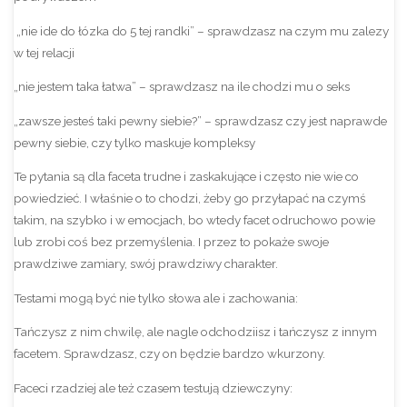
„nie ide do łózka do 5 tej randki” – sprawdzasz na czym mu zalezy
w tej relacji
„nie jestem taka łatwa” – sprawdzasz na ile chodzi mu o seks
„zawsze jesteś taki pewny siebie?” – sprawdzasz czy jest naprawde
pewny siebie, czy tylko maskuje kompleksy
Te pytania są dla faceta trudne i zaskakujące i często nie wie co
powiedzieć. I właśnie o to chodzi, żeby go przyłapać na czymś
takim, na szybko i w emocjach, bo wtedy facet odruchowo powie
lub zrobi coś bez przemyślenia. I przez to pokaże swoje
prawdziwe zamiary, swój prawdziwy charakter.
Testami mogą być nie tylko słowa ale i zachowania:
Tańczysz z nim chwilę, ale nagle odchodziisz i tańczysz z innym
facetem. Sprawdzasz, czy on będzie bardzo wkurzony.
Faceci rzadziej ale też czasem testują dziewczyny: