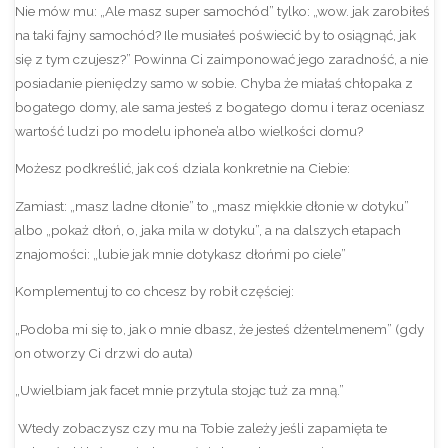
Nie mów mu: „Ale masz super samochód” tylko: „wow. jak zarobiłeś
na taki fajny samochód? Ile musiałeś poświecić by to osiągnąć, jak
się z tym czujesz?” Powinna Ci zaimponować jego zaradność, a nie
posiadanie pieniędzy samo w sobie. Chyba że miałaś chłopaka z
bogatego domy, ale sama jesteś z bogatego domu i teraz oceniasz
wartość ludzi po modelu iphone’a albo wielkości domu?
Możesz podkreślić, jak coś dziala konkretnie na Ciebie:
Zamiast: „masz ladne dłonie” to „masz miękkie dłonie w dotyku”
albo „pokaż dłoń, o, jaka mila w dotyku”, a na dalszych etapach
znajomości: „lubie jak mnie dotykasz dłońmi po ciele”
Komplementuj to co chcesz by robił częściej:
„Podoba mi się to, jak o mnie dbasz, że jesteś dżentelmenem” (gdy
on otworzy Ci drzwi do auta)
„Uwielbiam jak facet mnie przytula stojąc tuż za mną.”
Wtedy zobaczysz czy mu na Tobie zależy jeśli zapamięta te