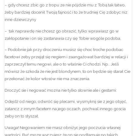
– gdy chcesz zbic go z tropu ze nie pójdzie mu z Tobą tak łatwo,
żeby bardziej docenił Twoją fajność i to że trudniej Cię zdobyc niz
inne dziewczyny
– tak naprawdę nie chcesz go obrazić, tylko wprawiasz go w
zakłopotanie i on się zastanawia czy się Tobie wogóle podoba.
– Podobnie jak przy droczeniu musisz się choc troche podobac
facetowi zeby przejął się negiem i zaangażował bardziej w relacji i
zaprzeczył temu negowi, ale o to właśnie Ci chodzi. Np.. Jeśli
mówisz że szkoda że nie jest blondynem, to on będzie się starał Cie
przekonać że kolor włosów nie ma znaczenia.
Droczyć sie i negować mozna nie tylko słownie ale i gestami:
Odejdź od niego, odwróć się plecami, wysmyknij sie z jego objęć,
zatancz z innym facetem na jego oczach, pochwal innego goscia
zeby on to słyszał.
Uwaga! Negowaniem nie masz obniżyc jego poczucia własnej
wartości. Być moze wyczujesz że on sie podłamuje po takich