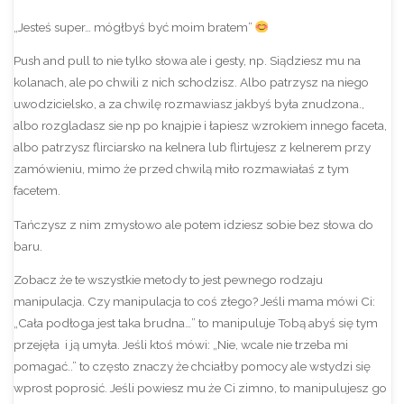
„Jesteś super… mógłbyś być moim bratem”
Push and pull to nie tylko słowa ale i gesty, np. Siądziesz mu na
kolanach, ale po chwili z nich schodzisz. Albo patrzysz na niego
uwodzicielsko, a za chwilę rozmawiasz jakbyś była znudzona.,
albo rozgladasz sie np po knajpie i łapiesz wzrokiem innego faceta,
albo patrzysz flirciarsko na kelnera lub flirtujesz z kelnerem przy
zamówieniu, mimo że przed chwilą miło rozmawiałaś z tym
facetem.
Tańczysz z nim zmysłowo ale potem idziesz sobie bez słowa do
baru.
Zobacz że te wszystkie metody to jest pewnego rodzaju
manipulacja. Czy manipulacja to coś złego? Jeśli mama mówi Ci:
„Cała podłoga jest taka brudna…” to manipuluje Tobą abyś się tym
przejęła i ją umyła. Jeśli ktoś mówi: „Nie, wcale nie trzeba mi
pomagać..” to często znaczy że chciałby pomocy ale wstydzi się
wprost poprosić. Jeśli powiesz mu że Ci zimno, to manipulujesz go