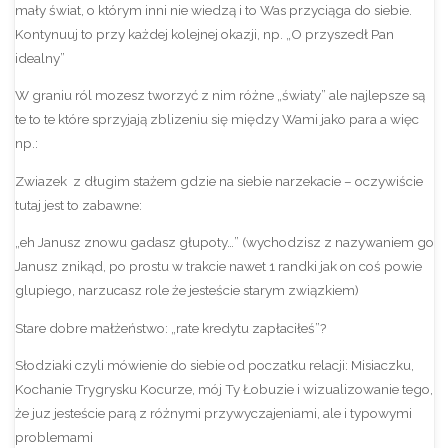
mały świat, o którym inni nie wiedzą i to Was przyciąga do siebie.
Kontynuuj to przy każdej kolejnej okazji, np. „O przyszedł Pan
idealny”
W graniu ról mozesz tworzyć z nim różne „światy” ale najlepsze są
te to te które sprzyjają zblizeniu się między Wami jako para a więc
np.:
Zwiazek z długim stażem gdzie na siebie narzekacie – oczywiście
tutaj jest to zabawne:
„eh Janusz znowu gadasz głupoty…” (wychodzisz z nazywaniem go
Janusz znikąd, po prostu w trakcie nawet 1 randki jak on coś powie
glupiego, narzucasz role że jesteście starym związkiem)
Stare dobre małżeństwo: „rate kredytu zapłaciłeś”?
Słodziaki czyli mówienie do siebie od poczatku relacji: Misiaczku,
Kochanie Trygrysku Kocurze, mój Ty Łobuzie i wizualizowanie tego,
że juz jesteście parą z różnymi przywyczajeniami, ale i typowymi
problemami