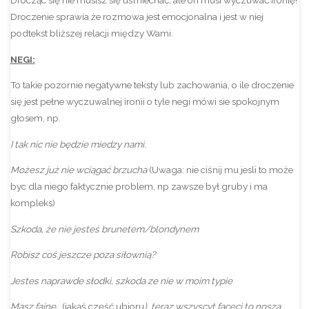
Drocząc się nie musisz się uśmiechać, ale on musi wyczuwać ironię!
Droczenie sprawia że rozmowa jest emocjonalna i jest w niej
podtekst bliższej relacji między Wami.
NEGI:
To takie pozornie negatywne teksty lub zachowania, o ile droczenie
się jest pełne wyczuwalnej ironii o tyle negi mówi sie spokojnym
głosem, np.
I tak nic nie będzie miedzy nami.
Możesz już nie wciągać brzucha
(Uwaga: nie ciśnij mu jesli to może
byc dla niego faktycznie problem, np zawsze był gruby i ma
kompleks)
Szkoda, że nie jesteś brunetem/blondynem
Robisz coś jeszcze poza siłownią?
Jestes naprawde słodki, szkoda ze nie w moim typie
Masz fajne…
(jakąś część ubioru
), teraz wszyscyt faceci to noszą