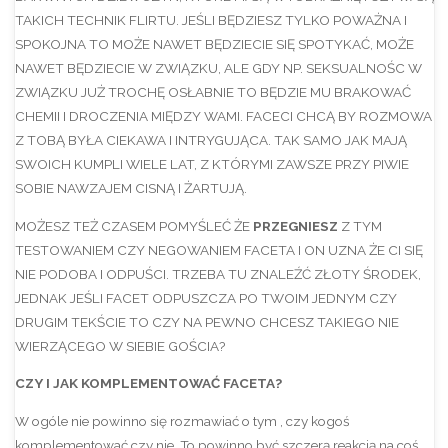
TAKICH TECHNIK FLIRTU. JEŚLI BĘDZIESZ TYLKO POWAŻNA I
SPOKOJNA TO MOŻE NAWET BĘDZIECIE SIĘ SPOTYKAĆ, MOŻE
NAWET BĘDZIECIE W ZWIĄZKU, ALE GDY NP. SEKSUALNOŚC W
ZWIĄZKU JUŻ TROCHĘ OSŁABNIE TO BĘDZIE MU BRAKOWAĆ
CHEMII I DROCZENIA MIĘDZY WAMI. FACECI CHCĄ BY ROZMOWA
Z TOBĄ BYŁA CIEKAWA I INTRYGUJĄCA. TAK SAMO JAK MAJĄ
SWOICH KUMPLI WIELE LAT, Z KTÓRYMI ZAWSZE PRZY PIWIE
SOBIE NAWZAJEM CISNĄ I ŻARTUJĄ.
MOŻESZ TEŻ CZASEM POMYŚLEĆ ŻE
PRZEGNIESZ
Z TYM
TESTOWANIEM CZY NEGOWANIEM FACETA I ON UZNA ŻE CI SIĘ
NIE PODOBA I ODPUŚCI. TRZEBA TU ZNALEŹĆ ZŁOTY ŚRODEK,
JEDNAK JEŚLI FACET ODPUSZCZA PO TWOIM JEDNYM CZY
DRUGIM TEKŚCIE TO CZY NA PEWNO CHCESZ TAKIEGO NIE
WIERZĄCEGO W SIEBIE GOŚCIA?
CZY I JAK KOMPLEMENTOWAĆ FACETA?
W ogóle nie powinno się rozmawiać o tym , czy kogoś
komplementować czy nie. To powinno być szczerą reakcją na coś