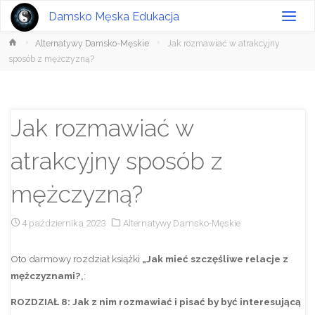
Damsko Męska Edukacja
Strona
Alternatywy Damsko-Męskie
Jak rozmawiać w atrakcyjny
główna
sposób z mężczyzną?
Jak rozmawiać w
atrakcyjny sposób z
mężczyzną?
4 października 2023
Alternatywy Damsko-Męskie
Oto darmowy rozdział książki
„Jak mieć szczęśliwe relacje z
mężczyznami?
„:
ROZDZIAŁ 8: Jak z nim rozmawiać i pisać by być interesującą