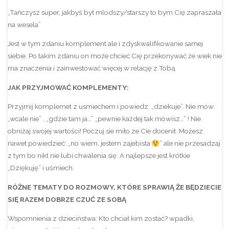
„Tańczysz super, jakbyś był mlodszy/starszy to bym Cię zapraszała
na wesela”
Jest w tym zdaniu komplement ale i zdyskwalifikowanie samej
siebie. Po takim zdaniu on może chcieć Cię przekonywać że wiek nie
ma znaczenia i zainwestować więcej w relację z Tobą.
JAK PRZYJMOWAĆ KOMPLEMENTY:
Przyjmij komplemet z usmiechem i powiedz: „dziekuje”. Nie mów:
„wcale nie” , „gdzie tam ja…” „pewnie każdej tak mówisz…” ! Nie
obniżaj swojej wartości! Poczuj sie miło ze Cie docenił. Możesz
nawet powiedzieć: „no wiem, jestem zajebista
” ale nie przesadzaj
z tym bo nikt nie lubi chwalenia się. A najlepsze jest krótkie
„Dziękuję” i uśmiech.
RÓŻNE TEMATY DO ROZMOWY, KTÓRE SPRAWIĄ ŻE BĘDZIECIE
SIĘ RAZEM DOBRZE CZUĆ ZE SOBĄ
Wspomnienia z dzieciństwa: Kto chciał kim zostać? wpadki,