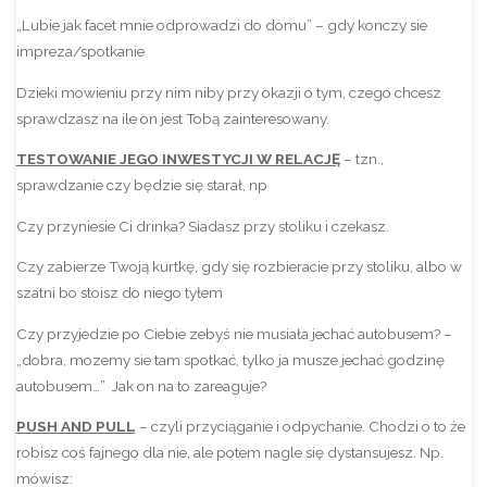
„Lubie jak facet mnie odprowadzi do domu” – gdy konczy sie
impreza/spotkanie
Dzieki mowieniu przy nim niby przy okazji o tym, czego chcesz
sprawdzasz na ile on jest Tobą zainteresowany.
TESTOWANIE JEGO INWESTYCJI W RELACJĘ
– tzn.,
sprawdzanie czy będzie się starał, np
Czy przyniesie Ci drinka? Siadasz przy stoliku i czekasz.
Czy zabierze Twoją kurtkę, gdy się rozbieracie przy stoliku, albo w
szatni bo stoisz do niego tyłem
Czy przyjedzie po Ciebie zebyś nie musiała jechać autobusem? –
„dobra, mozemy sie tam spotkać, tylko ja musze jechać godzinę
autobusem…” Jak on na to zareaguje?
PUSH AND PULL
– czyli przyciąganie i odpychanie. Chodzi o to że
robisz coś fajnego dla nie, ale potem nagle się dystansujesz. Np.
mówisz: