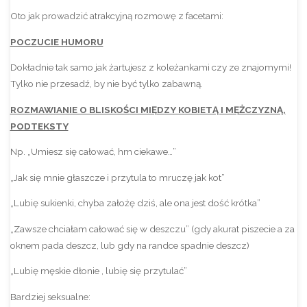
Oto jak prowadzić atrakcyjną rozmowę z facetami:
POCZUCIE HUMORU
Dokładnie tak samo jak żartujesz z koleżankami czy ze znajomymi!
Tylko nie przesadź, by nie być tylko zabawną.
ROZMAWIANIE O BLISKOŚCI MIĘDZY KOBIETĄ I MĘŻCZYZNĄ,
PODTEKSTY
Np. „Umiesz się całować, hm ciekawe…”
„Jak się mnie głaszcze i przytula to mruczę jak kot”
„Lubię sukienki, chyba założę dziś, ale ona jest dość krótka”
„Zawsze chciałam całować się w deszczu” (gdy akurat piszecie a za
oknem pada deszcz, lub gdy na randce spadnie deszcz)
„Lubię męskie dłonie , lubię się przytulać”
Bardziej seksualne: