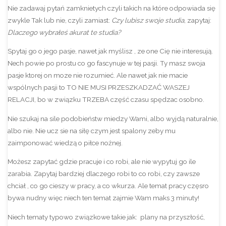
Nie zadawaj pytań zamknietych czyli takich na które odpowiada się
zwykle Tak lub nie, czyli zamiast:
Czy lubisz swoje studia
, zapytaj:
Dlaczego wybrałeś akurat te studia?
Spytaj go o jego pasje, nawet jak myślisz , ze one Cię nie interesują.
Nech powie po prostu co go fascynuje w tej pasji. Ty masz swoja
pasje ktorej on moze nie rozumieć. Ale nawet jak nie macie
wspólnych pasji to TO NIE MUSI PRZESZKADZAĆ WASZEJ
RELACJI, bo w związku TRZEBA część czasu spędzac osobno.
Nie szukaj na sile podobieństw miedzy Wami, albo wyjdą naturalnie,
albo nie. Nie ucz sie na siłę czym jest spalony zeby mu
zaimponować wiedzą o piłce nożnej.
Możesz zapytać gdzie pracuje i co robi, ale nie wypytuj go ile
zarabia. Zapytaj bardziej dlaczego robi to co robi, czy zawsze
chciał , co go cieszy w pracy, a co wkurza. Ale temat pracy częsro
bywa nudny więc niech ten temat zajmie Wam maks 3 minuty!
Niech tematy typowo związkowe takie jak: plany na przyszłość,