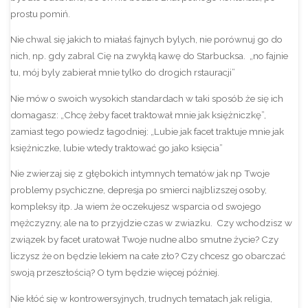
prostu pomiń.
Nie chwal się jakich to miałaś fajnych bylych, nie porównuj go do
nich, np. gdy zabral Cię na zwykłą kawę do Starbucksa. „no fajnie
tu, mój byly zabierał mnie tylko do drogich rstauracji”
Nie mów o swoich wysokich standardach w taki sposób że się ich
domagasz: „Chcę żeby facet traktował mnie jak księżniczkę”,
zamiast tego powiedz łagodniej: „Lubie jak facet traktuje mnie jak
księżniczke, lubie wtedy traktować go jako księcia”
Nie zwierzaj się z głębokich intymnych tematów jak np Twoje
problemy psychiczne, depresja po smierci najblizszej osoby,
kompleksy itp. Ja wiem że oczekujesz wsparcia od swojego
mężczyzny, ale na to przyjdzie czas w zwiazku. Czy wchodzisz w
związek by facet uratował Twoje nudne albo smutne życie? Czy
liczysz że on będzie lekiem na całe zło? Czy chcesz go obarczać
swoją przeszłością? O tym będzie więcej później.
Nie kłóć się w kontrowersyjnych, trudnych tematach jak religia,