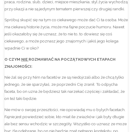
praca, rodzina, slub, dzieci, miejsce mieszkania, styl życia wychodzą
przy okazji a nie są jedynym tematem pierwszej czy drugiej randki.
Spróbuj skupić się na tym co ciekawego może dać Ci ta osoba. Może
ma ciekawą historie życia, może ma fajne poczucie humoru. Nawet
jeśli okazałoby się że uznasz, że to nie to, to dowiesz się coś
ciekawego, a może poznasz jego znajomych i jakiś jego kolega
wpadnie Ci w oko?
O CZYM
NIE
ROZMAWIAĆ NA POCZĄTKOWYCH ETAPACH
ZNAJOMOŚCI:
Nie żal się przy Nim na facetów ze są niedojrzali albo że chcą tylko
jednego, że sie sparzyłaś, ze poprzedni Cię zranił. To odpycha
faceta, bo on uzna że będziesz tak narzekać częściej i zakładać, że
on też taki będzie.
Nie mów o swojej przeszłości, nie opowiadaj mu o bylych facetach.
Fajnie jest powiedzieć sobie, kto miał ile zwiazków i jak były długie
ale bez sensu wchodzic w szczegóły. Wszystko co uznasz ze moze
byc źle odebrane, bo on nie bedzie znał pełnego kontekstu, po