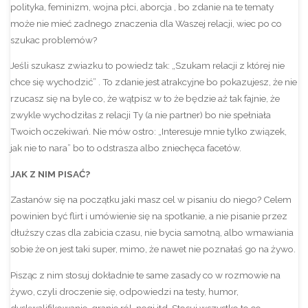
polityka, feminizm, wojna płci, aborcja , bo zdanie na te tematy
może nie mieć zadnego znaczenia dla Waszej relacji, wiec po co
szukac problemów?
Jeśli szukasz zwiazku to powiedz tak: „Szukam relacji z której nie
chce się wychodzić” . To zdanie jest atrakcyjne bo pokazujesz, że nie
rzucasz się na byle co, że wątpisz w to że będzie aż tak fajnie, że
zwykle wychodziłas z relacji Ty (a nie partner) bo nie spełniała
Twoich oczekiwań. Nie mów ostro: „Interesuje mnie tylko związek,
jak nie to nara” bo to odstrasza albo zniechęca facetów.
JAK Z NIM PISAĆ?
Zastanów się na początku jaki masz cel w pisaniu do niego? Celem
powinien być flirt i umówienie się na spotkanie, a nie pisanie przez
dłuższy czas dla zabicia czasu, nie bycia samotną, albo wmawiania
sobie że on jest taki super, mimo, że nawet nie poznałaś go na żywo.
Pisząc z nim stosuj dokładnie te same zasady co w rozmowie na
żywo, czyli droczenie się, odpowiedzi na testy, humor,
dyskwalifikowanie, granie ról, negi,itd. Stosuj wszystko to co