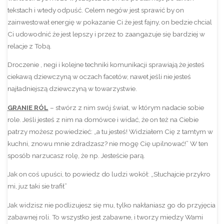
tekstach i wtedy odpuść. Celem negów jest sprawić by on
zainwestował energię w pokazanie Ci że jest fajny, on bedzie chcial
Ci udowodnić że jest lepszy i przez to zaangazuje się bardziej w
relacje z Tobą.
Droczenie , negi i kolejne techniki komunikacji sprawiają że jesteś
ciekawą dziewczyną w oczach facetów, nawet jeśli nie jesteś
najładniejszą dziewczyną w towarzystwie.
GRANIE RÓL
– stwórz z nim swój świat, w którym nadacie sobie
role. Jeśli jesteś z nim na domówce i widać, że on też na Ciebie
patrzy możesz powiedzieć: „a tu jesteś! Widziałem Cię z tamtym w
kuchni, znowu mnie zdradzasz? nie mogę Cię upilnować!” W ten
sposób narzucasz rolę, że np. Jesteście parą.
Jak on coś upuści, to powiedz do ludzi wokół: „Słuchajcie przykro
mi, juz taki sie trafił”
Jak widzisz nie podlizujesz się mu, tylko nakłaniasz go do przyjęcia
zabawnej roli. To wszystko jest zabawne, i tworzy miedzy Wami