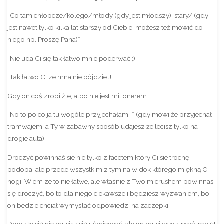
„Co tam chłopcze/kolego/młody (gdy jest młodszy), stary/ (gdy
jest nawet tylko kilka lat starszy od Ciebie, możesz też mówić do
niego np. Proszę Pana)”
„Nie uda Ci się tak łatwo mnie poderwać ;)”
„Tak łatwo Ci ze mna nie pójdzie J”
Gdy on coś zrobi źle, albo nie jest milionerem:
„No to po co ja tu wogóle przyjechałam…” (gdy mówi że przyjechał
tramwajem, a Ty w zabawny sposób udajesz że lecisz tylko na
drogie auta)
Droczyć powinnaś sie nie tylko z facetem który Ci sie trochę
podoba, ale przede wszystkim z tym na widok którego miękną Ci
nogi! Wiem ze to nie łatwe, ale właśnie z Twoim crushem powinnaś
się droczyć, bo to dla niego ciekawsze i będziesz wyzwaniem, bo
on bedzie chciał wymyślać odpowiedzi na zaczepki.