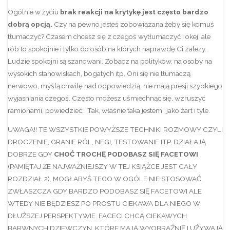
Ogólnie w życiu
brak reakcji na krytykę jest często bardzo
dobrą opcją.
Czy na pewno jesteś zobowiązana żeby się komuś
tłumaczyć? Czasem chcesz się z czegoś wytłumaczyć i okej, ale
rób to spokojnie i tylko do osób na których naprawdę Ci zależy.
Ludzie spokojni są szanowani. Zobacz na polityków, na osoby na
wysokich stanowiskach, bogatych itp. Oni się nie tłumaczą
nerwowo, myślą chwilę nad odpowiedzią, nie mają presji szybkiego
wyjasniania czegoś. Często możesz uśmiechnąć się, wzruszyć
ramionami, powiedzieć: „Tak, właśnie taka jestem” jako żart i tyle.
UWAGA!! TE WSZYSTKIE POWYŻSZE TECHNIKI ROZMOWY CZYLI
DROCZENIE, GRANIE RÓL, NEGI, TESTOWANIE ITP. DZIAŁAJĄ
DOBRZE GDY
CHOĆ TROCHĘ PODOBASZ SIĘ FACETOWI
(PAMIĘTAJ ŻE NAJWAŻNIEJSZY W TEJ KSIĄŻCE JEST CAŁY
ROZDZIAŁ 2). MOGŁABYŚ TEGO W OGÓLE NIE STOSOWAĆ,
ZWŁASZCZA GDY BARDZO PODOBASZ SIĘ FACETOWI ALE
WTEDY NIE BĘDZIESZ PO PROSTU CIEKAWA DLA NIEGO W
DŁUŻSZEJ PERSPEKTYWIE. FACECI CHCĄ CIEKAWYCH
BARWNYCH DZIEWCZYN, KTÓRE MAJĄ WYOBRAŹNIĘ I UŻYWAJĄ