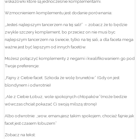
wskazówki które są jednocześnie komplementami.
Wzmocnieniem komplementu jest dodanie porównania:
„Jesteś najlepszym tancerzem na tej sali!” – zobacz że to będzie
zwykle szczery komplement, bo przeciez on nie musi byc
najlepszym tancerzem na świecie, tylko na tej sali, a dla faceta mega
ważne jest być lepszym od innych facetów.
Możesz połączyć komplementy z negami i kwalifikowaniem go pod
Twoje preferencje:
„Fajny z Ciebie facet. Szkoda że wolę brunetów.” (Gdy on jest
blondynem i odwrotnie)
„Ale z Ciebie Łobuz, wole spokojnych chłopaków”(może bedzie
wówczas chciał pokazać Ci swoją milszą stronę)
Albo odwrotnie: „wow, emanujesz takim spokojem, chociaż fajnie jak
facet jest czasem łobuzem”
Zobacz na tekst: