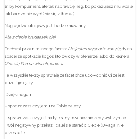
(
niby komplement, ale tak naprawdę neg, bo pokazujesz mu wcale
tak bardzo nie wyróżnia się z tłumu )
Neg będzie silniejszy jesli bedzie niewinny:
Ale z ciebie brudaasek ojej
Pochwal przy nim innego faceta
: Ale jestes wysportowany
(gdy na
spacerze spotkacie kogoś kto ćwiczy w plenerze) albo do kelnera
(
Zna się Pan na winach, wow
J
)
Te wszystkie teksty sprawiają że facet chce udowodnić Ci że jest
dużo fajniejszy.
Dzięki negom :
– sprawdzasz czy jemu na Tobie zalezy
– sprawdzasz czy jest na tyle silny psychicznie zeby wytrzymac
Twój negatywny przekaz i dalej się starać o Ciebie (Uwaga! Nie
przesadź!)