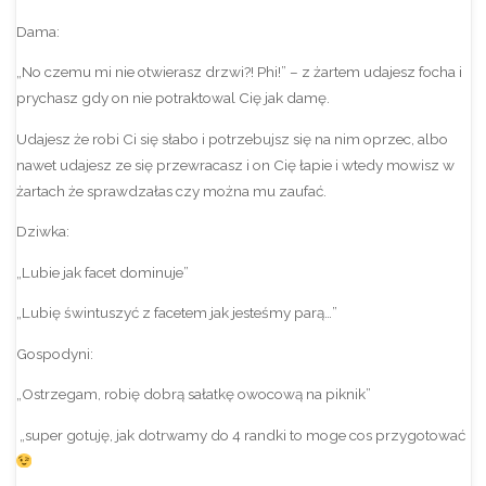
Dama:
„No czemu mi nie otwierasz drzwi?! Phi!” – z żartem udajesz focha i
prychasz gdy on nie potraktowal Cię jak damę.
Udajesz że robi Ci się słabo i potrzebujsz się na nim oprzec, albo
nawet udajesz ze się przewracasz i on Cię łapie i wtedy mowisz w
żartach że sprawdzałas czy można mu zaufać.
Dziwka:
„Lubie jak facet dominuje”
„Lubię świntuszyć z facetem jak jesteśmy parą…”
Gospodyni:
„Ostrzegam, robię dobrą sałatkę owocową na piknik”
„super gotuję, jak dotrwamy do 4 randki to moge cos przygotować