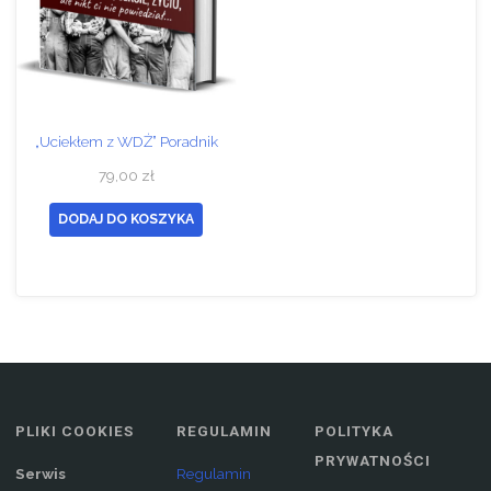
„Uciekłem z WDŻ” Poradnik
79,00
zł
DODAJ DO KOSZYKA
PLIKI COOKIES
REGULAMIN
POLITYKA
PRYWATNOŚCI
Serwis
Regulamin