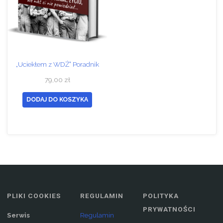
„Uciekłem z WDŻ” Poradnik
79,00
zł
DODAJ DO KOSZYKA
PLIKI COOKIES
REGULAMIN
POLITYKA
PRYWATNOŚCI
Serwis
Regulamin