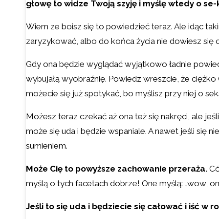
głowę to widze Twoją szyję i myślę wtedy o se-
Wiem ze boisz się to powiedzieć teraz. Ale idąc ta
zaryzykować, albo do końca życia nie dowiesz się cz
Gdy ona będzie wyglądać wyjątkowo ładnie powiedz j
wybujałą wyobraźnię. Powiedz wreszcie, że ciężko
możecie się już spotykać, bo myślisz przy niej o se
Możesz teraz czekać aż ona też się nakręci, ale jeś
może się uda i będzie wspaniale. A nawet jeśli się
sumieniem.
Może Cię to powyższe zachowanie przeraża.
Cóż
myślą o tych facetach dobrze! One myślą: „wow, on 
Jeśli to się uda i będziecie się całować i iść w