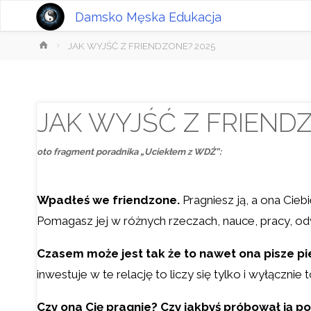
Damsko Męska Edukacja
Strona
JAK WYJŚĆ Z FRIENDZONE? 2025
główna
JAK WYJŚĆ Z FRIEND
oto fragment poradnika „Uciekłem z WDŻ”:
Wpadłeś we friendzone.
Pragniesz ją, a ona Cieb
Pomagasz jej w różnych rzeczach, nauce, pracy, od
Czasem może jest tak że to nawet ona pisze p
inwestuje w te relację to liczy się tylko i wyłącznie t
Czy ona Cię pragnie? Czy jakbyś próbował ją poc