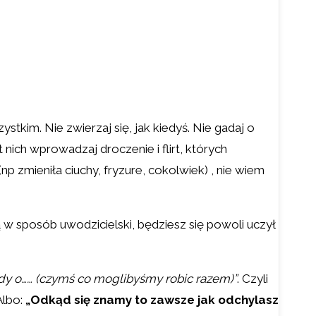
szystkim. Nie zwierzaj się, jak kiedyś. Nie gadaj o
 nich wprowadzaj droczenie i flirt, których
np zmieniła ciuchy, fryzure, cokolwiek) , nie wiem
 nią w sposób uwodzicielski, będziesz się powoli uczył
tedy o…… (czymś co moglibyśmy robic razem)”
. Czyli
 Albo:
„Odkąd się znamy to zawsze jak odchylasz