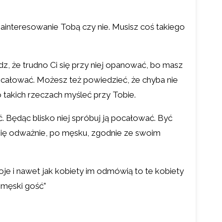
zainteresowanie Tobą czy nie. Musisz coś takiego
z, że trudno Ci się przy niej opanować, bo masz
ocałować. Możesz też powiedzieć, że chyba nie
 o takich rzeczach myśleć przy Tobie.
ć. Będąc blisko niej spróbuj ją pocałować. Być
ś się odważnie, po męsku, zgodnie ze swoim
woje i nawet jak kobiety im odmówią to te kobiety
 męski gość”