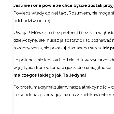
Jeśli nie i ona powie że chce byście zostali przy
Powiedz wtedy do niej tak: „Rozumiem, nie mogę się z
odchodzisz od niej.
Uwaga!! Mówisz to bez pretensji i bez żalu w głosie!
dziewczynę, ale musisz ją zostawić i iść poznawa
rozgoryczenia, nie pokazuj złamanego serca.
Idź p
Ile potencjalnie lepszych od niej dziewczyn przeszł
w jej typie i koniec tematu i już żadne umiejętności
ma czegoś takiego jak Ta Jedyna!
Po prostu maksymalizujemy naszą atrakcyjność – c
sie spodobają i zareagują na nas z zaciekawieniem