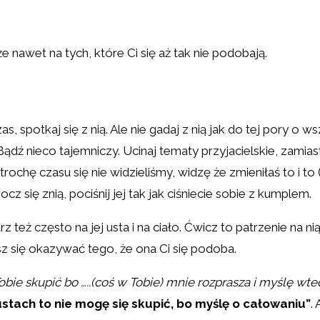
e nawet na tych, które Ci się aż tak nie podobają.
as, spotkaj się z nią. Ale nie gadaj z nią jak do tej pory o w
ądź nieco tajemniczy. Ucinaj tematy przyjacielskie, zamiast
ochę czasu się nie widzieliśmy, widzę że zmieniłaś to i to (
z się znią, pociśnij jej tak jak ciśniecie sobie z kumplem.
trz też często na jej usta i na ciało. Ćwicz to patrzenie na
z się okazywać tego, że ona Ci się podoba.
obie skupić bo …..(coś w Tobie) mnie rozprasza i myślę w
tach to nie mogę się skupić, bo myślę o całowaniu”
.