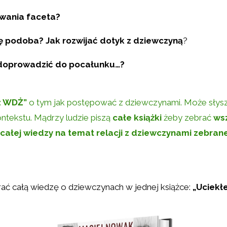
owania faceta?
ię podoba? Jak rozwijać dotyk z dziewczyną
?
k doprowadzić do pocałunku…?
 z WDŻ”
o tym jak postępować z dziewczynami. Może słysz
ntekstu. Mądrzy ludzie piszą
całe książki
żeby zebrać
wsz
całej wiedzy na temat relacji z dziewczynami zebran
ać całą wiedzę o dziewczynach w jednej książce:
„Uciekł