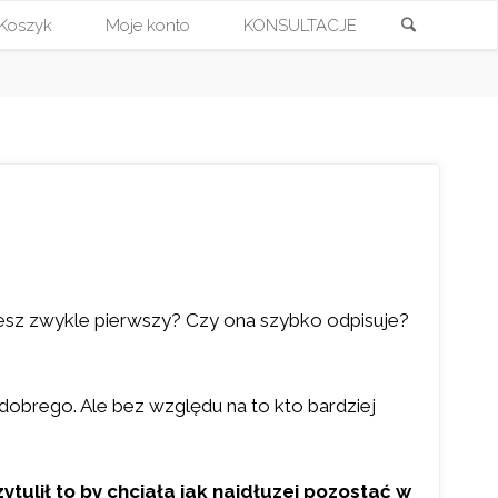
Szukaj
Koszyk
Moje konto
KONSULTACJE
Przejdź
do
treści
iszesz zwykle pierwszy? Czy ona szybko odpisuje?
dobrego. Ale bez względu na to kto bardziej
ytulił to by chciała jak najdłuzej pozostać w