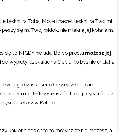
 Nię tęskni za Tobą. Może i nawet tęskni za Twoimi
peszy się na Twój widok, nie miękną jej kolana na
e się to NIGDY nie uda. Bo po prostu
możesz jej
ie wypięły, czekając na Ciebie, to byś nie chciał z
Twojego czasu , serio łatwiejsze będzie
zasu na nią. Jeśli uważasz że to ta jedyna i że już
a część facetów w Polsce.
wszy. Jak ona coś chce to mówisz że nie możesz, a