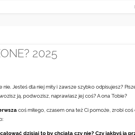
ZONE? 2025
ie nie. Jesteś dla niej miły i zawsze szybko odpisujesz? P
wozisz ją, podwozisz, naprawiasz jej coś? A ona Tobie?
ierwsza
coś miłego, czasem ona też Ci pomoże, zrobi coś 
o:
ałować dzisiaj to by chciała czy nie? Czy jakbyś ją prz