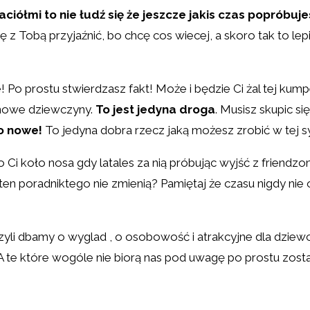
jaciółmi to nie łudź się że jeszcze jakis czas popróbuje
 Tobą przyjaźnić, bo chcę cos wiecej, a skoro tak to lepiej
 Po prostu stwierdzasz fakt! Może i będzie Ci żal tej kumpe
ć nowe dziewczyny.
To jest jedyna droga
. Musisz skupic si
o nowe!
To jedyna dobra rzecz jaką możesz zrobić w tej sy
o Ci koło nosa gdy latales za nią próbując wyjść z friendzo
 i ten poradniktego nie zmienią? Pamiętaj że czasu nigdy nie
zyli dbamy o wyglad , o osobowość i atrakcyjne dla dzie
. A te które wogóle nie biorą nas pod uwagę po prostu zos