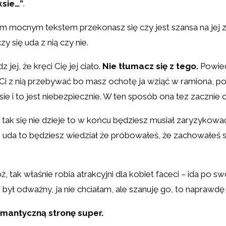
ksie…”
.
kim mocnym tekstem przekonasz się czy jest szansa na jej 
y się uda z nią czy nie.
ej, że kręci Cię jej ciało.
Nie tłumacz się z tego.
Powied
 Ci z nią przebywać bo masz ochotę ja wziąć w ramiona, p
ksie i to jest niebezpiecznie. W ten sposób ona tez zacznie
li tak się nie dzieje to w końcu będziesz musiał zaryzykowa
 nie uda to będziesz wiedział że próbowałeś, że zachowałe
, tak właśnie robia atrakcyjni dla kobiet faceci – ida po s
był odważny, ja nie chciałam, ale szanuję go, to naprawdę
 romantyczną stronę super.