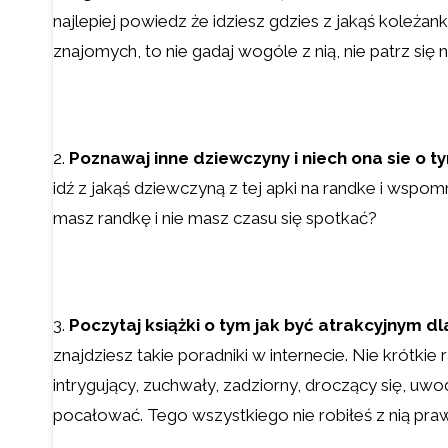
najlepiej powiedz że idziesz gdzies z jakąś koleżan
znajomych, to nie gadaj wogóle z nią, nie patrz się 
2.
Poznawaj inne dziewczyny i niech ona sie o t
idź z jakąś dziewczyną z tej apki na randke i wspom
masz randkę i nie masz czasu się spotkać?
3.
Poczytaj książki o tym jak być atrakcyjnym d
znajdziesz takie poradniki w internecie. Nie krótkie 
intrygujący, zuchwały, zadziorny, droczący się, uw
pocałować. Tego wszystkiego nie robiłeś z nią pr