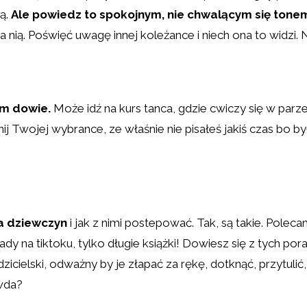
ką.
Ale powiedz to spokojnym, nie chwalącym się tone
na nią. Poświęć uwagę innej koleżance i niech ona to widzi.
ym dowie.
Może idź na kurs tanca, gdzie cwiczy się w par
nij Twojej wybrance, ze właśnie nie pisałeś jakiś czas bo 
la dziewczyn
i jak z nimi postepować. Tak, są takie. Poleca
rady na tiktoku, tylko długie książki! Dowiesz się z tych po
odzicielski, odważny by je złapać za rękę, dotknąć, przytu
awda?