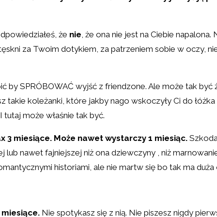
odpowiedziałeś, że
nie
, że ona nie jest na Ciebie napalona.
ęskni za Twoim dotykiem, za patrzeniem sobie w oczy, nie 
obić by SPRÓBOWAĆ wyjść z friendzone. Ale może tak być ż
 takie koleżanki, które jakby nago wskoczyły Ci do łóżka i s
I tutaj może właśnie tak być.
x 3 miesiące. Może nawet wystarczy 1 miesiąc.
Szkoda 
lub nawet fajniejszej niż ona dziewczyny , niż marnowanie c
 romantycznymi historiami, ale nie martw się bo tak ma duż
 miesiące.
Nie spotykasz się z nią. Nie piszesz nigdy pier