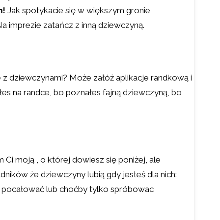
m!
Jak spotykacie się w większym gronie
 Na imprezie zatańcz z inną dziewczyną.
ze z dziewczynami? Może załóż aplikacje randkową i
byłes na randce, bo poznałes fajną dziewczyną, bo
m Ci moją , o której dowiesz się poniżej, ale
radników że dziewczyny lubią gdy jesteś dla nich:
lić, pocałować lub choćby tylko spróbowac