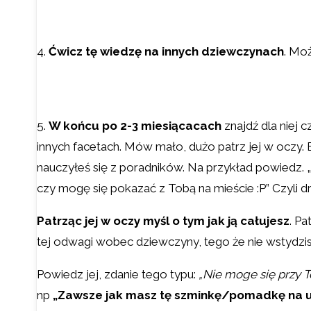
4.
Ćwicz tę wiedzę na innych dziewczynach
. Moż
5.
W końcu po 2-3 miesiącacach
znajdź dla niej cz
innych facetach. Mów mało, dużo patrz jej w oczy. B
nauczyłeś się z poradników. Na przykład powiedz. „tr
czy mogę się pokazać z Tobą na mieście :P” Czyli droc
Patrząc jej w oczy myśl o tym jak ją całujesz
. Pa
tej odwagi wobec dziewczyny, tego że nie wstydzis
Powiedz jej, zdanie tego typu:
„Nie moge się przy T
np
„Zawsze jak masz tę szminkę/pomadkę na us