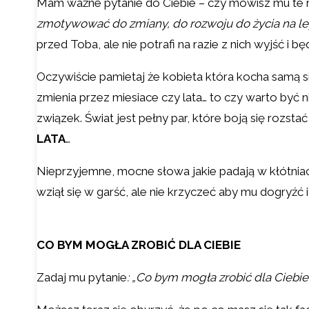
Mam ważne pytanie do Ciebie – czy mówisz mu te 
zmotywować do zmiany, do rozwoju do życia na lep
przed Toba, ale nie potrafi na razie z nich wyjść i
Oczywiście pamietaj że kobieta która kocha samą s
zmienia przez miesiace czy lata… to czy warto być 
związek. Świat jest pełny par, które boją się roz
LATA
…
Nieprzyjemne, mocne słowa jakie padają w kłótniac
wziął się w garść, ale nie krzyczeć aby mu dogryźć
CO BYM MOGŁA ZROBIĆ DLA CIEBIE
Zadaj mu pytanie
: „Co bym mogła zrobić dla Ciebie