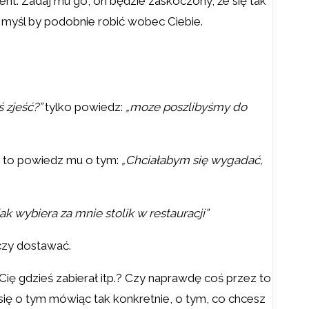
ent. Zadaj mu go, on będzie zaskoczony, że się tak
ę myśl by podobnie robić wobec Ciebie.
 zjeść?”
tylko powiedz:
„moze poszlibyśmy do
ił to powiedz mu o tym:
„Chciałabym się wygadać,
ak wybiera za mnie stolik w restauracji”
czy dostawać.
Cię gdzieś zabierał itp.? Czy naprawdę coś przez to
ię o tym mówiąc tak konkretnie, o tym, co chcesz