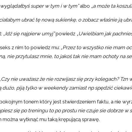
„wyglądałbyś super w tym i w tym”
albo „
a może ta koszulk
ciałabym ubrać tę nową sukienkę, o zobacz właśnie ją ubra
t:
„Idź się najpierw umyj”
powiedz „
Uwielbiam jak pachnie
a seks z nim to powiedz mu:
„Przez to wszystko nie mam oc
ną, nie przytulasz mnie, to jakoś tak nie mam ochoty na s
„Czy nie uważasz że nie rozwijasz się przy kolegach? Tzn 
ą dużo, piją tylko w weekendy zamiast np spędzić ciekawie
spokojnym tonem który jest stwierdzeniem faktu, a nie wy
piesz się po treningu to po prostu nie czuje sie dobrze w s
em można wytknąć mu taką krępującą sprawę.