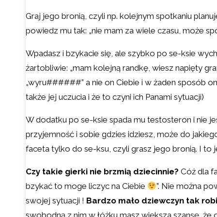
Graj jego bronią, czyli np. kolejnym spotkaniu planu
powiedz mu tak: „nie mam za wiele czasu, może spo
Wpadasz i bzykacie się, ale szybko po se-ksie wy
żartobliwie: „mam kolejną randkę, wiesz napięty gra
„wyru######” a nie on Ciebie i w żaden sposób on 
także jej uczucia i że to czyni ich Panami sytuacji)
W dodatku po se-ksie spada mu testosteron i nie je
przyjemność i sobie gdzies idziesz, może do jakiego
faceta tylko do se-ksu, czyli grasz jego bronią. I to
Czy takie gierki nie brzmią dziecinnie?
Cóż dla fa
bzykać to moge liczyc na Ciebie
”. Nie można po
swojej sytuacji !
Bardzo mało dziewczyn tak rob
swobodną z nim w łóżku masz większa szansę, że o