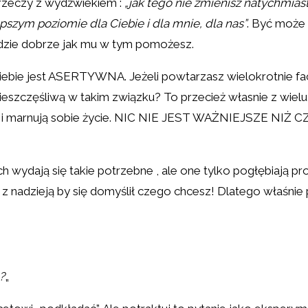
rzeczy z wydźwiekiem :
„jak tego nie zmienisz natychmiast
szym poziomie dla Ciebie i dla mnie, dla nas”
. Być może 
 będzie dobrze jak mu w tym pomożesz.
iebie jest ASERTYWNA. Jeżeli powtarzasz wielokrotnie face
nieszczęśliwą w takim związku? To przecież własnie z wiel
stać i marnują sobie życie. NIC NIE JEST WAŻNIEJSZE NIŻ 
h wydają się takie potrzebne , ale one tylko pogłębiają 
 i z nadzieją by się domyślił czego chcesz! Dlatego właśni
?
„