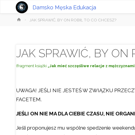
Damsko Męska Edukacja
Strona
JAK SPRAWIĆ, BY ON ROBIŁ TO CO CHCESZ?
główna
JAK SPRAWIĆ, BY ON 
(fragment książki
„Jak mieć szczęśliwe relacje z mężczyznami
UWAGA! JEŚLI NIE JESTEŚ W ZWIĄZKU PRZECZ
FACETEM.
JEŚLI ON NIE MA DLA CIEBIE CZASU, NIE ORG
Jeśli proponujesz mu wspólne spedzenie weekendu/w