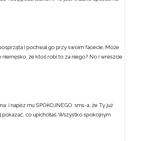
posprząta i pochwal go przy swoim facecie. Może
ę niemęsko, że ktoś robi to za niego? No i wreszcie
dz sama i napisz mu SPOKOJNEGO sms-a, że Ty już
ej pokazać, co upichciłaś. Wszystko spokojnym