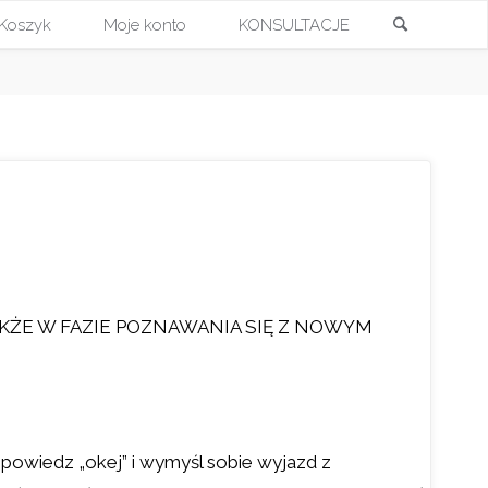
Szukaj
Koszyk
Moje konto
KONSULTACJE
Przejdź
do
treści
AKŻE W FAZIE POZNAWANIA SIĘ Z NOWYM
powiedz „okej” i wymyśl sobie wyjazd z