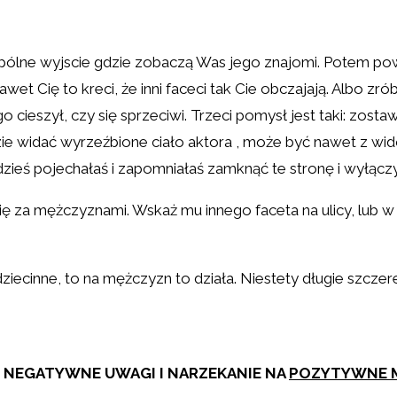
lne wyjscie gdzie zobaczą Was jego znajomi. Potem powie
et Cię to kreci, że inni faceci tak Cie obczajają. Albo zr
o cieszył, czy się sprzeciwi. Trzeci pomysł jest taki: zos
ie widać wyrzeźbione ciało aktora , może być nawet z wi
zieś pojechałaś i zapomniałaś zamknąć te stronę i wyłączy
 się za mężczyznami. Wskaż mu innego faceta na ulicy, lub w
 dziecinne, to na mężczyzn to działa. Niestety długie szc
Ń NEGATYWNE UWAGI I NARZEKANIE NA
POZYTYWNE 