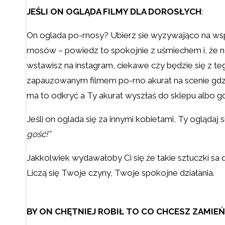
JEŚLI ON OGLĄDA FILMY DLA DOROSŁYCH
:
On oglada po-rnosy? Ubierz sie wyzywająco na wspó
rnosów – powiedz to spokojnie z uśmiechem i, że naw
wstawisz na instagram, ciekawe czy będzie się z teg
zapauzowanym filmem po-rno akurat na scenie gdz
ma to odkryć a Ty akurat wyszłaś do sklepu albo gd
Jeśli on oglada się za innymi kobietami, Ty oglądaj
gość!”
Jakkolwiek wydawałoby Ci się że takie sztuczki sa
Liczą się Twoje czyny, Twoje spokojne działania.
BY ON CHĘTNIEJ ROBIŁ TO CO CHCESZ ZAMIE