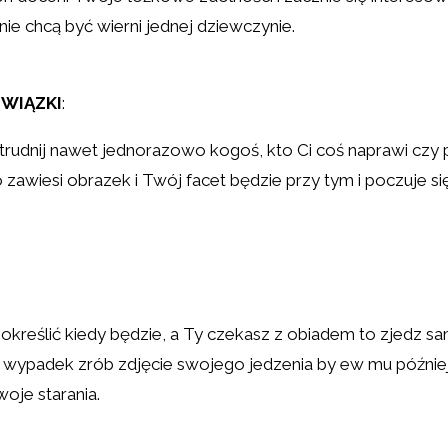
nie chcą być wierni jednej dziewczynie.
OWIĄZKI
:
rudnij nawet jednorazowo kogoś, kto Ci coś naprawi czy 
 zawiesi obrazek i Twój facet będzie przy tym i poczuje si
trafi określić kiedy będzie, a Ty czekasz z obiadem to zje
lki wypadek zrób zdjęcie swojego jedzenia by ew mu późni
oje starania.