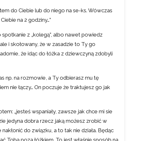
ć potem do Ciebie lub do niego na se-ks. Wówczas
Ciebie na 2 godziny…”
 spotkanie z „kolegą”, albo nawet powiedz
 ale i skołowany, że w zasadzie to Ty go
adomie, że idąc do łóżka z dziewczyną zdobyli
zas np. na rozmowie, a Ty odbierasz mu tę
iem nie łączy… On poczuje że traktujesz go jak
tem: „jesteś wspaniały, zawsze jak chce mi sie
dzie jedyna dobra rzecz jaką możesz zrobić w
e nakłonić do związku, a to tak nie działa. Będąc
ać Tobą poza łóżkiem. To jest właśnie sposób na