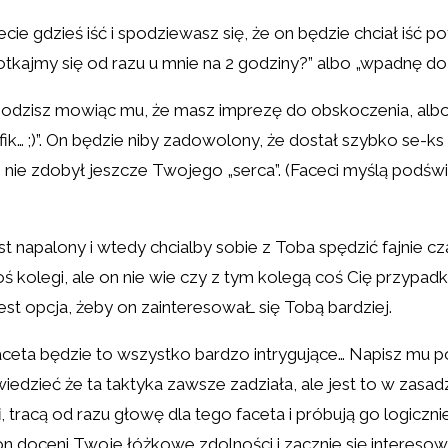
jecie gdzieś iść i spodziewasz się, że on będzie chciał iś
tkajmy się od razu u mnie na 2 godziny?” albo „wpadnę do 
chodzisz mowiąc mu, że masz imprezę do obskoczenia, albo
fik… ;)”. On będzie niby zadowolony, że dostał szybko se-ks
nie zdobył jeszcze Twojego „serca”. (Faceci myślą podświ
st napalony i wtedy chcialby sobie z Toba spędzić fajnie c
ś kolegi, ale on nie wie czy z tym kolegą coś Cię przypadk
 jest opcja, żeby on zainteresowaŁ się Tobą bardziej.
ceta będzie to wszystko bardzo intrygujące… Napisz mu po
wiedzieć że ta taktyka zawsze zadziała, ale jest to w zasa
i
, tracą od razu głowę dla tego faceta i próbują go logiczni
n doceni Twoje łóżkowe zdolności i zacznie się interesow