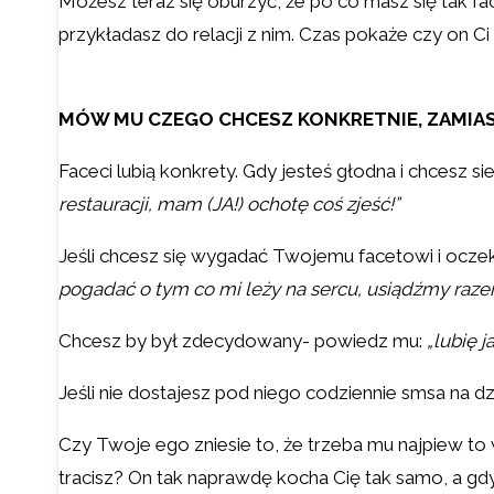
Możesz teraz się oburzyć, że po co masz się tak fa
przykładasz do relacji z nim. Czas pokaże czy on C
MÓW MU CZEGO CHCESZ KONKRETNIE, ZAMIAST
Faceci lubią konkrety. Gdy jesteś głodna i chcesz si
restauracji, mam (JA!) ochotę coś zjeść!”
Jeśli chcesz się wygadać Twojemu facetowi i oczeku
pogadać o tym co mi leży na sercu, usiądźmy raz
Chcesz by był zdecydowany- powiedz mu:
„lubię 
Jeśli nie dostajesz pod niego codziennie smsa na 
Czy Twoje ego zniesie to, że trzeba mu najpiew to w
tracisz? On tak naprawdę kocha Cię tak samo, a g