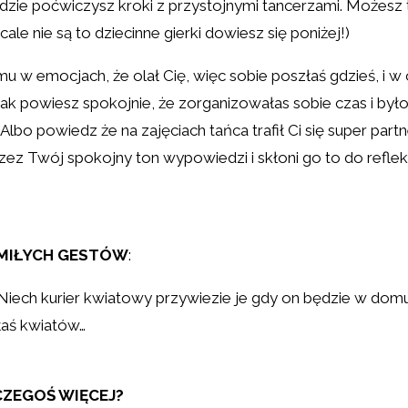
 gdzie poćwiczysz kroki z przystojnymi tancerzami. Możesz 
le nie są to dziecinne gierki dowiesz się poniżej!)
 mu w emocjach, że olał Cię, więc sobie poszłaś gdzieś, i 
jak powiesz spokojnie, że zorganizowałas sobie czas i było 
. Albo powiedz że na zajęciach tańca trafił Ci się super pa
zez Twój spokojny ton wypowiedzi i skłoni go to do refleks
I MIŁYCH GESTÓW
:
t! Niech kurier kwiatowy przywiezie je gdy on będzie w dom
łaś kwiatów…
 CZEGOŚ WIĘCEJ?