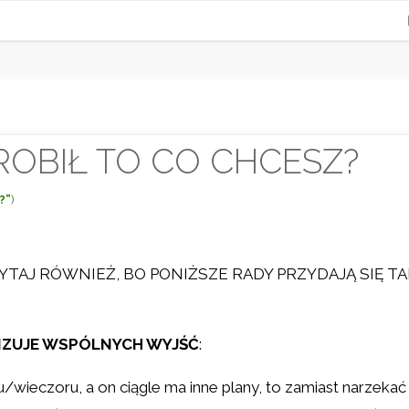
ROBIŁ TO CO CHCESZ?
?”
)
YTAJ RÓWNIEŻ, BO PONIŻSZE RADY PRZYDAJĄ SIĘ T
ANIZUJE WSPÓLNYCH WYJŚĆ
:
ieczoru, a on ciągle ma inne plany, to zamiast narzekać 