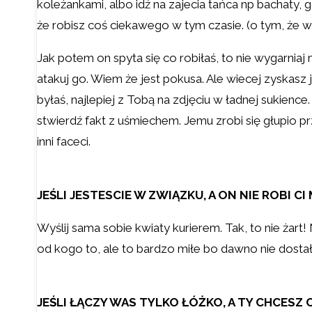
koleżankami, albo idź na zajecia tańca np bachaty,
że robisz coś ciekawego w tym czasie. (o tym, że wca
Jak potem on spyta się co robiłaś, to nie wygarniaj
atakuj go. Wiem że jest pokusa. Ale wiecej zyskasz 
byłaś, najlepiej z Tobą na zdjęciu w ładnej sukience
stwierdź fakt z uśmiechem. Jemu zrobi się głupio pr
inni faceci.
JEŚLI JESTESCIE W ZWIĄZKU, A ON NIE ROBI C
Wyślij sama sobie kwiaty kurierem. Tak, to nie żar
od kogo to, ale to bardzo miłe bo dawno nie dosta
JEŚLI ŁĄCZY WAS TYLKO ŁÓŻKO, A TY CHCESZ