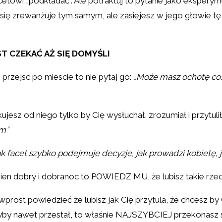
cetowi „podkładać”. Ale potraktuj to pytanie jako eksperym
i się zrewanżuje tym samym, ale zasiejesz w jego głowie t
 CZEKAĆ AŻ SIĘ DOMYŚLI
e przejsc po miescie to nie pytaj go:
„Może masz ochotę coś
jesz od niego tylko by Cię wysłuchał, zrozumiał i przytul
em”
jak facet szybko podejmuje decyzje, jak prowadzi kobietę, j
dzien dobry i dobranoc to POWIEDZ MU, że lubisz takie rze
prost powiedzieć że lubisz jak Cię przytula, że chcesz by 
dyby nawet przestał, to właśnie NAJSZYBCIEJ przekonasz s