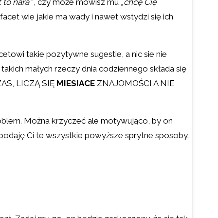
 to nara”
, czy może mówisz mu
„chcę Cię
facet wie jakie ma wady i nawet wstydzi się ich
towi takie pozytywne sugestie, a nic sie nie
u takich małych rzeczy dnia codziennego składa się
CZAS, LICZĄ SIĘ
MIESIACE
ZNAJOMOŚCI A NIE
problem. Można krzyczeć ale motywująco, by on
e podaję Ci te wszystkie powyższe sprytne sposoby.