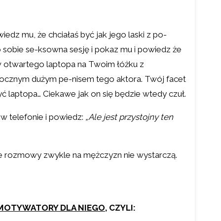
dz mu, że chciałaś być jak jego laski z po-
ób sobie se-ksowna sesję i pokaz mu i powiedz że
taw otwartego laptopa na Twoim łóżku z
docznym dużym pe-nisem tego aktora. Twój facet
ć laptopa… Ciekawe jak on się będzie wtedy czuł.
 w telefonie i powiedz:
„Ale jest przystojny ten
zere rozmowy zwykle na mężczyzn nie wystarczą.
MOTYWATORY DLA NIEGO
, CZYLI: