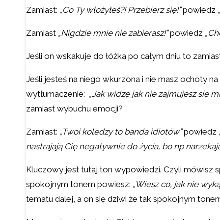
Zamiast:
„Co Ty włożyłeś?! Przebierz się!”
powiedz
Zamiast
„Nigdzie mnie nie zabierasz!”
powiedz
„Ch
Jeśli on wskakuje do łóżka po całym dniu to zamias
Jeśli jesteś na niego wkurzona i nie masz ochoty n
wytłumaczenie:
„Jak widzę jak nie zajmujesz się m
zamiast wybuchu emocji?
Zamiast:
„Twoi koledzy to banda idiotów”
powiedz
nastrajają Cię negatywnie do życia, bo np narzekaj
Kluczowy jest tutaj ton wypowiedzi. Czyli mówisz 
spokojnym tonem powiesz:
„Wiesz co, jak nie wyką
tematu dalej, a on się dziwi że tak spokojnym ton